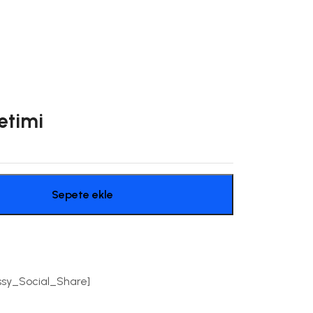
etimi
Sepete ekle
ssy_Social_Share]